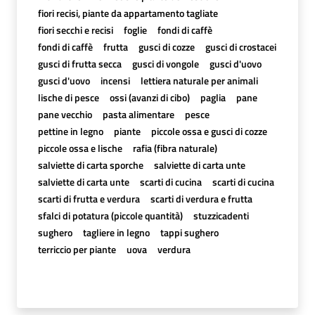
fiori recisi, piante da appartamento tagliate
fiori secchi e recisi
foglie
fondi di caffè
fondi di caffè
frutta
gusci di cozze
gusci di crostacei
gusci di frutta secca
gusci di vongole
gusci d'uovo
gusci d'uovo
incensi
lettiera naturale per animali
lische di pesce
ossi (avanzi di cibo)
paglia
pane
pane vecchio
pasta alimentare
pesce
pettine in legno
piante
piccole ossa e gusci di cozze
piccole ossa e lische
rafia (fibra naturale)
salviette di carta sporche
salviette di carta unte
salviette di carta unte
scarti di cucina
scarti di cucina
scarti di frutta e verdura
scarti di verdura e frutta
sfalci di potatura (piccole quantità)
stuzzicadenti
sughero
tagliere in legno
tappi sughero
terriccio per piante
uova
verdura