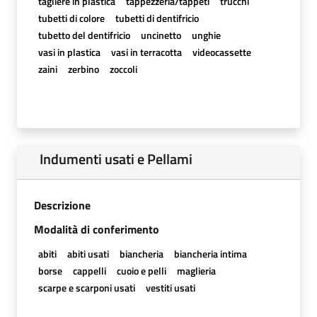
tagliere in plastica
tappezzeria/tappeti
trucchi
tubetti di colore
tubetti di dentifricio
tubetto del dentifricio
uncinetto
unghie
vasi in plastica
vasi in terracotta
videocassette
zaini
zerbino
zoccoli
Indumenti usati e Pellami
Descrizione
Modalità di conferimento
abiti
abiti usati
biancheria
biancheria intima
borse
cappelli
cuoio e pelli
maglieria
scarpe e scarponi usati
vestiti usati