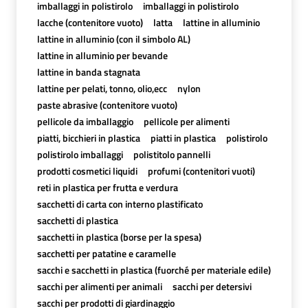
imballaggi in polistirolo
imballaggi in polistirolo
lacche (contenitore vuoto)
latta
lattine in alluminio
lattine in alluminio (con il simbolo AL)
lattine in alluminio per bevande
lattine in banda stagnata
lattine per pelati, tonno, olio,ecc
nylon
paste abrasive (contenitore vuoto)
pellicole da imballaggio
pellicole per alimenti
piatti, bicchieri in plastica
piatti in plastica
polistirolo
polistirolo imballaggi
polistitolo pannelli
prodotti cosmetici liquidi
profumi (contenitori vuoti)
reti in plastica per frutta e verdura
sacchetti di carta con interno plastificato
sacchetti di plastica
sacchetti in plastica (borse per la spesa)
sacchetti per patatine e caramelle
sacchi e sacchetti in plastica (fuorché per materiale edile)
sacchi per alimenti per animali
sacchi per detersivi
sacchi per prodotti di giardinaggio