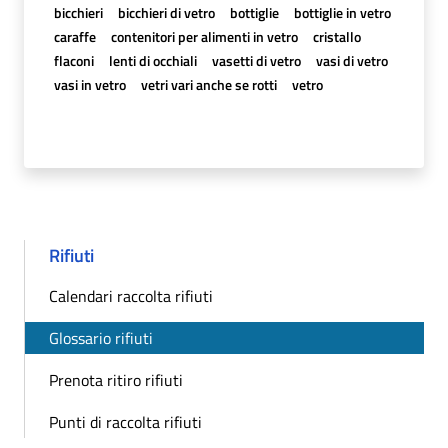
bicchieri
bicchieri di vetro
bottiglie
bottiglie in vetro
caraffe
contenitori per alimenti in vetro
cristallo
flaconi
lenti di occhiali
vasetti di vetro
vasi di vetro
vasi in vetro
vetri vari anche se rotti
vetro
Rifiuti
Calendari raccolta rifiuti
Glossario rifiuti
Prenota ritiro rifiuti
Punti di raccolta rifiuti