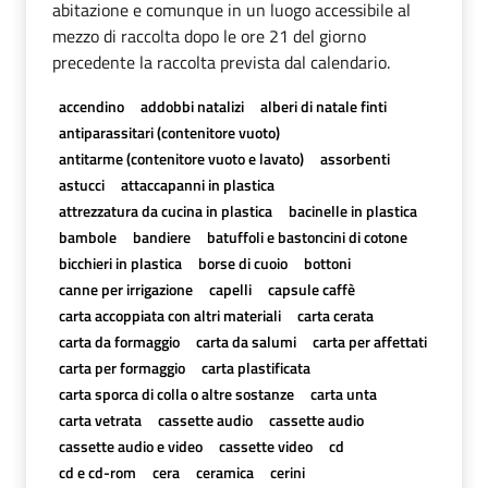
abitazione e comunque in un luogo accessibile al
mezzo di raccolta dopo le ore 21 del giorno
precedente la raccolta prevista dal calendario.
accendino
addobbi natalizi
alberi di natale finti
antiparassitari (contenitore vuoto)
antitarme (contenitore vuoto e lavato)
assorbenti
astucci
attaccapanni in plastica
attrezzatura da cucina in plastica
bacinelle in plastica
bambole
bandiere
batuffoli e bastoncini di cotone
bicchieri in plastica
borse di cuoio
bottoni
canne per irrigazione
capelli
capsule caffè
carta accoppiata con altri materiali
carta cerata
carta da formaggio
carta da salumi
carta per affettati
carta per formaggio
carta plastificata
carta sporca di colla o altre sostanze
carta unta
carta vetrata
cassette audio
cassette audio
cassette audio e video
cassette video
cd
cd e cd-rom
cera
ceramica
cerini