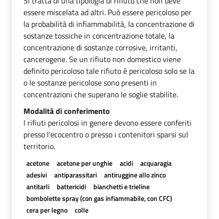
Si tratta di una tipologia di rifiuto che non deve
essere miscelata ad altri. Può essere pericoloso per
la probabilità di infiammabilità, la concentrazione di
sostanze tossiche in concentrazione totale, la
concentrazione di sostanze corrosive, irritanti,
cancerogene. Se un rifiuto non domestico viene
definito pericoloso tale rifiuto è pericoloso solo se la
o le sostanze pericolose sono presenti in
concentrazioni che superano le soglie stabilite.
Modalità di conferimento
I rifiuti pericolosi in genere devono essere conferiti
presso l'ecocentro o presso i contenitori sparsi sul
territorio.
acetone
acetone per unghie
acidi
acquaragia
adesivi
antiparassitari
antiruggine allo zinco
antitarli
battericidi
bianchetti e trieline
bombolette spray (con gas infiammabile, con CFC)
cera per legno
colle