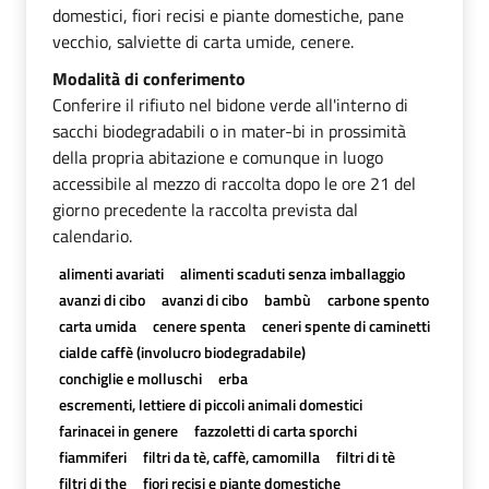
domestici, fiori recisi e piante domestiche, pane
vecchio, salviette di carta umide, cenere.
Modalità di conferimento
Conferire il rifiuto nel bidone verde all'interno di
sacchi biodegradabili o in mater-bi in prossimità
della propria abitazione e comunque in luogo
accessibile al mezzo di raccolta dopo le ore 21 del
giorno precedente la raccolta prevista dal
calendario.
alimenti avariati
alimenti scaduti senza imballaggio
avanzi di cibo
avanzi di cibo
bambù
carbone spento
carta umida
cenere spenta
ceneri spente di caminetti
cialde caffè (involucro biodegradabile)
conchiglie e molluschi
erba
escrementi, lettiere di piccoli animali domestici
farinacei in genere
fazzoletti di carta sporchi
fiammiferi
filtri da tè, caffè, camomilla
filtri di tè
filtri di the
fiori recisi e piante domestiche