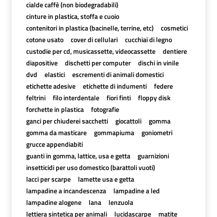
cialde caffè (non biodegradabili)
cinture in plastica, stoffa e cuoio
contenitori in plastica (bacinelle, terrine, etc)
cosmetici
cotone usato
cover di cellulari
cucchiai di legno
custodie per cd, musicassette, videocassette
dentiere
diapositive
dischetti per computer
dischi in vinile
dvd
elastici
escrementi di animali domestici
etichette adesive
etichette di indumenti
federe
feltrini
filo interdentale
fiori finti
floppy disk
forchette in plastica
fotografie
ganci per chiuderei sacchetti
giocattoli
gomma
gomma da masticare
gommapiuma
goniometri
grucce appendiabiti
guanti in gomma, lattice, usa e getta
guarnizioni
insetticidi per uso domestico (barattoli vuoti)
lacci per scarpe
lamette usa e getta
lampadine a incandescenza
lampadine a led
lampadine alogene
lana
lenzuola
lettiera sintetica per animali
lucidascarpe
matite