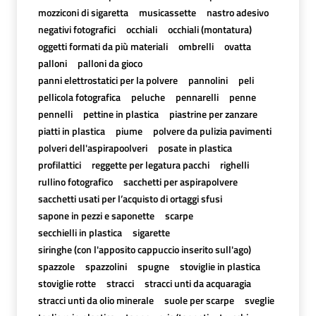
mozziconi di sigaretta
musicassette
nastro adesivo
negativi fotografici
occhiali
occhiali (montatura)
oggetti formati da più materiali
ombrelli
ovatta
palloni
palloni da gioco
panni elettrostatici per la polvere
pannolini
peli
pellicola fotografica
peluche
pennarelli
penne
pennelli
pettine in plastica
piastrine per zanzare
piatti in plastica
piume
polvere da pulizia pavimenti
polveri dell'aspirapoolveri
posate in plastica
profilattici
reggette per legatura pacchi
righelli
rullino fotografico
sacchetti per aspirapolvere
sacchetti usati per l’acquisto di ortaggi sfusi
sapone in pezzi e saponette
scarpe
secchielli in plastica
sigarette
siringhe (con l'apposito cappuccio inserito sull'ago)
spazzole
spazzolini
spugne
stoviglie in plastica
stoviglie rotte
stracci
stracci unti da acquaragia
stracci unti da olio minerale
suole per scarpe
sveglie