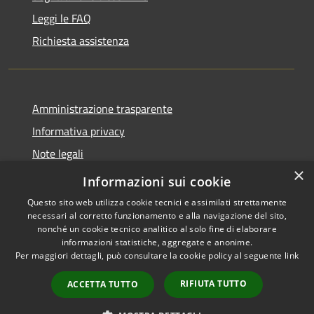
Leggi le FAQ
Richiesta assistenza
Amministrazione trasparente
Informativa privacy
Note legali
×
Dichiarazione di accessibilità
Informazioni sui cookie
Questo sito web utilizza cookie tecnici e assimilati strettamente
necessari al corretto funzionamento e alla navigazione del sito,
nonché un cookie tecnico analitico al solo fine di elaborare
informazioni statistiche, aggregate e anonime.
RSS
Copyright © 2026 • Comune di
Per maggiori dettagli, può consultare la cookie policy al seguente
link
Accessibilità
Pessano con Bornago •
Privacy
Municipium
Powered by
•
RIFIUTA TUTTO
ACCETTA TUTTO
Cookie
Accesso redazione
Mappa del sito