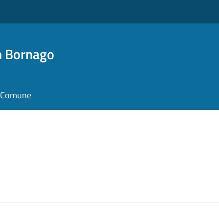
n Bornago
il Comune
e