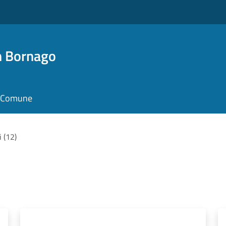
n Bornago
il Comune
i (12)