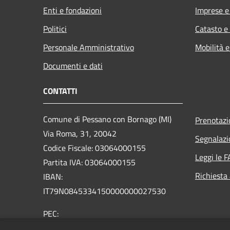
Enti e fondazioni
Imprese 
Politici
Catasto e
Personale Amministrativo
Mobilità e
Documenti e dati
CONTATTI
Comune di Pessano con Bornago (MI)
Prenotaz
Via Roma, 31, 20042
Segnalazi
Codice Fiscale: 03064000155
Leggi le 
Partita IVA: 03064000155
Richiesta
IBAN:
IT79N0845334150000000027530
PEC:
comune.pessanoconbornago@legalmail.it