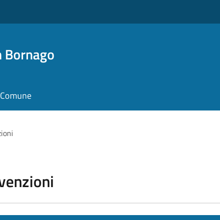
n Bornago
il Comune
zioni
vvenzioni