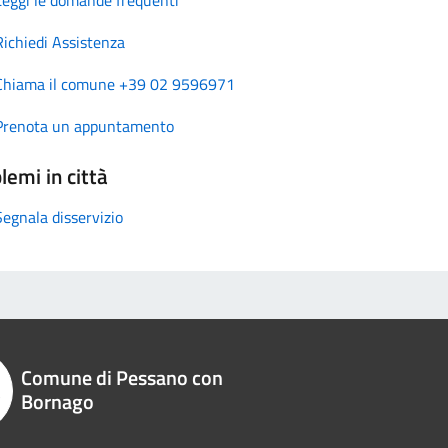
Richiedi Assistenza
Chiama il comune +39 02 9596971
Prenota un appuntamento
lemi in città
Segnala disservizio
Comune di Pessano con
Bornago