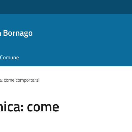
n Bornago
il Comune
a: come comportarsi
nica: come