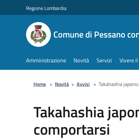
Salta al contenuto principale
Regione Lombardia
Comune di Pessano co
Amministrazione
Novità
Servizi
Vivere 
Home
>
Novità
>
Avvisi
>
Takahashia japonic
Takahashia japo
comportarsi