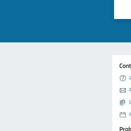
Cont
Prob