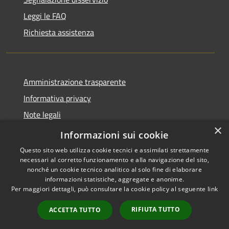
Leggi le FAQ
Richiesta assistenza
Amministrazione trasparente
Informativa privacy
Note legali
×
Dichiarazione di accessibilità
Informazioni sui cookie
Questo sito web utilizza cookie tecnici e assimilati strettamente
necessari al corretto funzionamento e alla navigazione del sito,
nonché un cookie tecnico analitico al solo fine di elaborare
informazioni statistiche, aggregate e anonime.
RSS
Copyright © 2026 • Comune di
Per maggiori dettagli, può consultare la cookie policy al seguente
link
Accessibilità
Pessano con Bornago •
Privacy
Municipium
Powered by
•
RIFIUTA TUTTO
ACCETTA TUTTO
Cookie
Accesso redazione