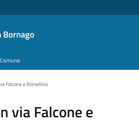
n Bornago
il Comune
via Falcone e Borsellino
n via Falcone e