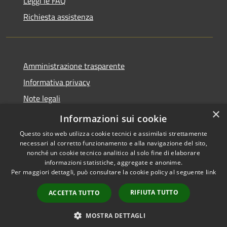
Leggi le FAQ
Richiesta assistenza
Amministrazione trasparente
Informativa privacy
Note legali
×
Dichiarazione di accessibilità
Informazioni sui cookie
Questo sito web utilizza cookie tecnici e assimilati strettamente
necessari al corretto funzionamento e alla navigazione del sito,
nonché un cookie tecnico analitico al solo fine di elaborare
informazioni statistiche, aggregate e anonime.
RSS
Copyright © 2026 • Comune di
Per maggiori dettagli, può consultare la cookie policy al seguente
link
Accessibilità
Pessano con Bornago •
Privacy
Municipium
Powered by
•
RIFIUTA TUTTO
ACCETTA TUTTO
Cookie
Accesso redazione
Mappa del sito
MOSTRA DETTAGLI