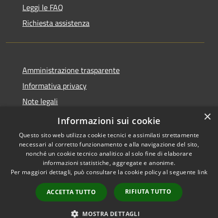
Leggi le FAQ
Richiesta assistenza
Amministrazione trasparente
Informativa privacy
Note legali
×
Dichiarazione di accessibilità
Informazioni sui cookie
Questo sito web utilizza cookie tecnici e assimilati strettamente
necessari al corretto funzionamento e alla navigazione del sito,
nonché un cookie tecnico analitico al solo fine di elaborare
informazioni statistiche, aggregate e anonime.
RSS
Copyright © 2026 • Comune di
Per maggiori dettagli, può consultare la cookie policy al seguente
link
Accessibilità
Pessano con Bornago •
Privacy
Municipium
Powered by
•
RIFIUTA TUTTO
ACCETTA TUTTO
Cookie
Accesso redazione
Mappa del sito
MOSTRA DETTAGLI