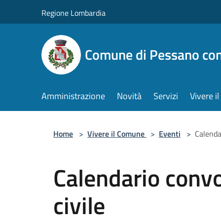
Salta al contenuto principale
Regione Lombardia
Comune di Pessano co
Amministrazione
Novità
Servizi
Vivere 
Home
>
Vivere il Comune
>
Eventi
>
Calendar
Calendario convo
civile