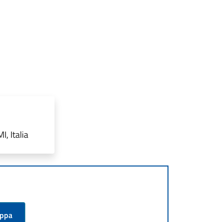
, Italia
appa