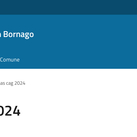
n Bornago
il Comune
as cag 2024
024