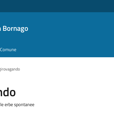
n Bornago
il Comune
 girovagando
ando
 le erbe spontanee