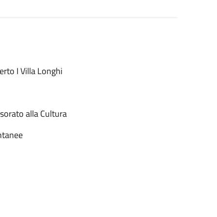
to I Villa Longhi
ssorato alla Cultura
ontanee