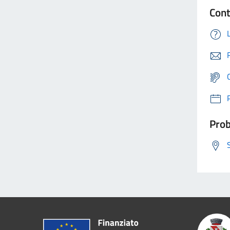
Cont
Prob