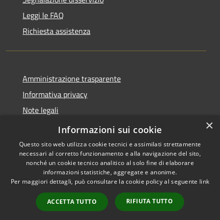
Leggi le FAQ
Richiesta assistenza
Amministrazione trasparente
Informativa privacy
Note legali
×
Dichiarazione di accessibilità
Informazioni sui cookie
Questo sito web utilizza cookie tecnici e assimilati strettamente
necessari al corretto funzionamento e alla navigazione del sito,
nonché un cookie tecnico analitico al solo fine di elaborare
informazioni statistiche, aggregate e anonime.
RSS
Copyright © 2026 • Comune di
Per maggiori dettagli, può consultare la cookie policy al seguente
link
Accessibilità
Pessano con Bornago •
Privacy
Municipium
Powered by
•
RIFIUTA TUTTO
ACCETTA TUTTO
Cookie
Accesso redazione