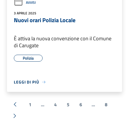
AVVISI
3 APRILE 2025
Nuovi orari Polizia Locale
È attiva la nuova convenzione con il Comune
di Carugate
Polizia
LEGGI DI PIÙ
1
...
4
5
6
...
8
« Precedente
Successiva »